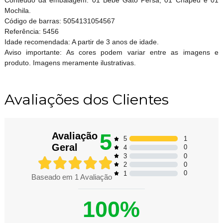
Conteúdo da embalagem: 01 Bebê Gato Persa, 01 Chapéu e 01
Mochila.
Código de barras: 5054131054567
Referência: 5456
Idade recomendada: A partir de 3 anos de idade.
Aviso importante: As cores podem variar entre as imagens e
produto. Imagens meramente ilustrativas.
Avaliações dos Clientes
5
Avaliação
1
5
Geral
0
4
0
3
0
2
0
1
Baseado em
1
Avaliação
100%