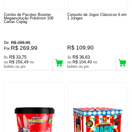
Combo de Pacotes Booster
Conjunto de Jogos Clássicos 6 em
Megaevolução Pokémon 108
1 Junges
Cartas Copag
R$ 299,90
De:
R$ 109,90
R$ 269,99
Por:
R$ 33,75
R$ 36,63
8x
3x
R$ 256,49
R$ 104,40
ou
no
ou
no
boleto ou pix
boleto ou pix