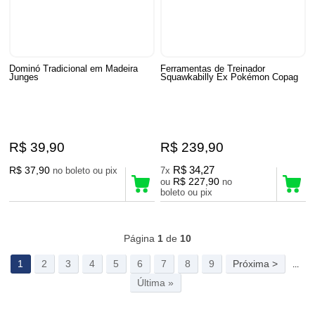
Dominó Tradicional em Madeira
Ferramentas de Treinador
Junges
Squawkabilly Ex Pokémon Copag
R$ 39,90
R$ 239,90
R$ 37,90
R$ 34,27
no boleto ou pix
7x
R$ 227,90
ou
no
boleto ou pix
192
Produtos
Página
1
de
10
1
2
3
4
5
6
7
8
9
Próxima >
...
Última »