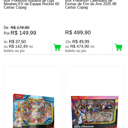
Box Pokémon Batalha de Liga
Box Pokémon Calendário de
Mewtwo EX da Equipe Rocket 60
Festas de Fim de Ano 2025 98
Cartas Copag
Cartas Copag
R$ 179,90
De:
R$ 499,90
R$ 149,99
Por:
R$ 37,50
R$ 49,99
4x
10x
R$ 142,49
R$ 474,90
ou
no
ou
no
boleto ou pix
boleto ou pix