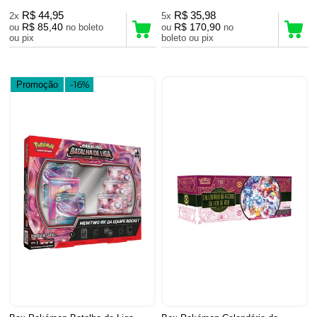
R$ 44,95
R$ 35,98
2x
5x
R$ 85,40
R$ 170,90
ou
no boleto
ou
no
ou pix
boleto ou pix
Promoção
-16%