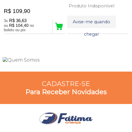
Produto Indisponível
R$ 109,90
R$ 36,63
3x
Avise-me quando
R$ 104,40
ou
no
boleto ou pix
chegar
10
Produtos
CADASTRE-SE
Para Receber Novidades