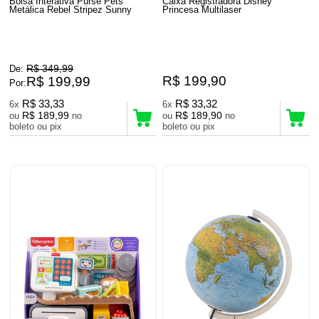
Bolsa Interativa Purse Pets
Caixa Registradora Disney
Metálica Rebel Stripez Sunny
Princesa Multilaser
R$ 349,99
De:
R$ 199,90
R$ 199,99
Por:
R$ 33,33
R$ 33,32
6x
6x
R$ 189,99
R$ 189,90
ou
no
ou
no
boleto ou pix
boleto ou pix