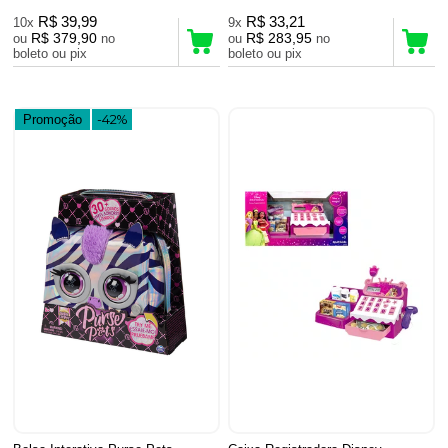
R$ 39,99
R$ 33,21
10x
9x
R$ 379,90
R$ 283,95
ou
no
ou
no
boleto ou pix
boleto ou pix
Promoção
-42%