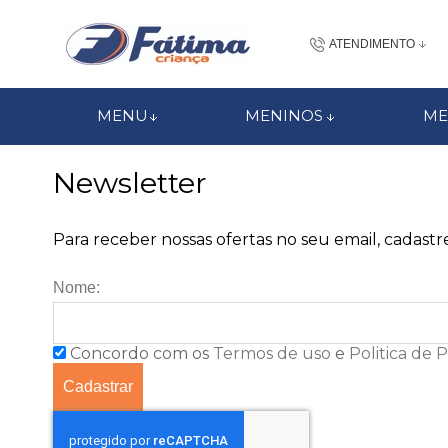
ATENDIMENTO
(48) 3437-7
MENU
MENINOS
ME
48 988184672
Newsletter
contato@fatimacri
Centra
Para receber nossas ofertas no seu email, cadastre
Nome:
Concordo com os
Termos de uso
e
Politica de 
Cadastrar