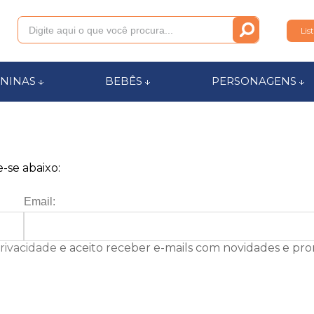
Lis
011
NINAS
BEBÊS
PERSONAGENS
anca.com.br
l de Ajuda
-se abaixo:
Email:
Privacidade
e aceito receber e-mails com novidades e pr