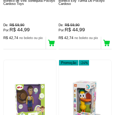
Boneco de Vinil Sonequita Pocoyo
Boneco Elly Turma Do Pocoyo
Cardoso Toys
Cardoso
R$ 59,90
R$ 59,90
De:
De:
R$ 44,99
R$ 44,99
Por:
Por:
R$ 42,74
R$ 42,74
no boleto ou pix
no boleto ou pix
Promoção
-24%