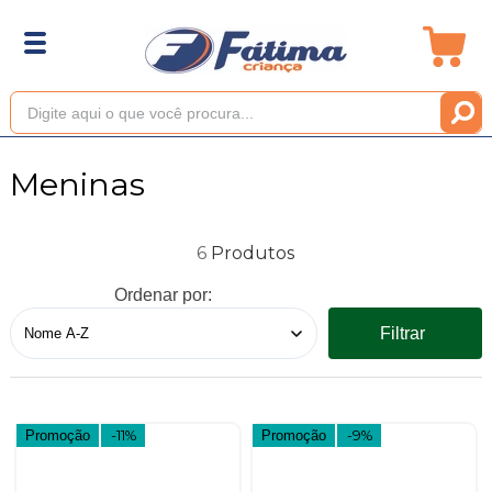
Meninas
6
Ordenar por:
Filtrar
Promoção
-11%
Promoção
-9%