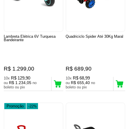
Lambreta Elétrica 6V Turquesa
Quadriciclo Spider Até 30Kg Maral
Bandeirante
R$ 1.299,00
R$ 689,90
R$ 129,90
R$ 68,99
10x
10x
R$ 1.234,05
R$ 655,40
ou
no
ou
no
boleto ou pix
boleto ou pix
Promoção
-22%