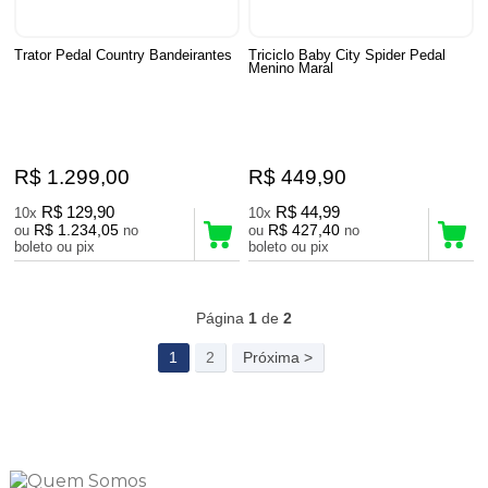
Trator Pedal Country Bandeirantes
Triciclo Baby City Spider Pedal
Menino Maral
R$ 1.299,00
R$ 449,90
R$ 129,90
R$ 44,99
10x
10x
R$ 1.234,05
R$ 427,40
ou
no
ou
no
boleto ou pix
boleto ou pix
23
Produtos
Página
1
de
2
1
2
Próxima >