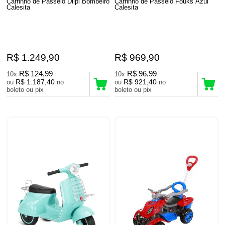
Carrinho de Passeio Diipi Bombeiro
Carrinho de Passeio Fouks Azul
Calesita
Calesita
R$ 1.249,90
R$ 969,90
R$ 124,99
R$ 96,99
10x
10x
R$ 1.187,40
R$ 921,40
ou
no
ou
no
boleto ou pix
boleto ou pix