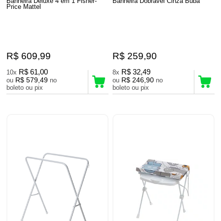
Banheira Deluxe 4 em 1 Fisher-
Banheira Dobrável Cinza Buba
Price Mattel
R$ 609,99
R$ 259,90
R$ 61,00
R$ 32,49
10x
8x
R$ 579,49
R$ 246,90
ou
no
ou
no
boleto ou pix
boleto ou pix