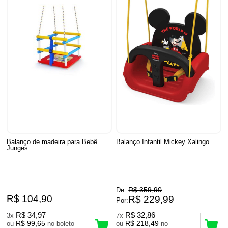
Balanço de madeira para Bebê
Balanço Infantil Mickey Xalingo
Junges
R$ 359,90
De:
R$ 104,90
R$ 229,99
Por:
R$ 34,97
R$ 32,86
3x
7x
R$ 99,65
R$ 218,49
ou
no boleto
ou
no