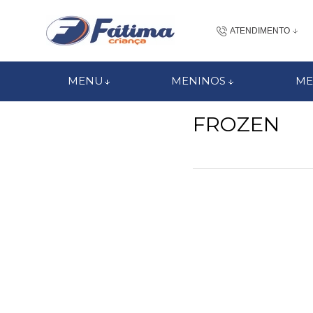
ATENDIMENTO
(48) 3437-7
MENU
MENINOS
ME
48 988184672
FROZEN
contato@fatimacri
Centra