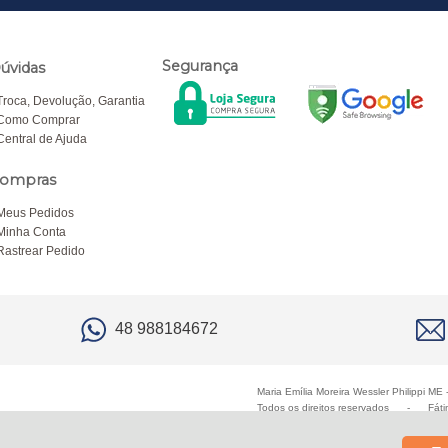
Segurança
úvidas
Troca, Devolução, Garantia
Como Comprar
Central de Ajuda
ompras
Meus Pedidos
Minha Conta
Rastrear Pedido
48 988184672
Maria Emília Moreira Wessler Philippi M
Todos os direitos reservados
-
Fáti