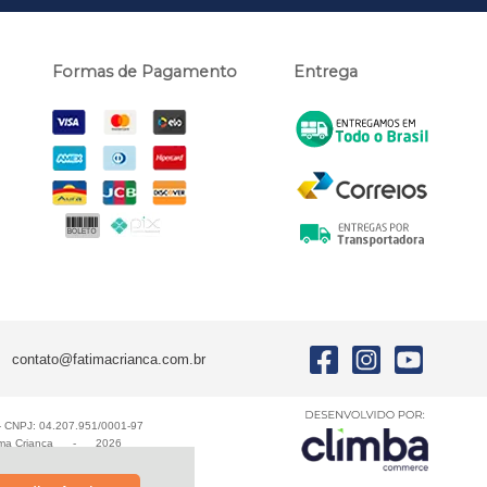
Formas de Pagamento
Entrega
contato@fatimacrianca.com.br
E - CNPJ: 04.207.951/0001-97
ma Criança
-
2026