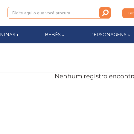
Lis
011
NINAS
BEBÊS
PERSONAGENS
anca.com.br
l de Ajuda
Nenhum registro encontr