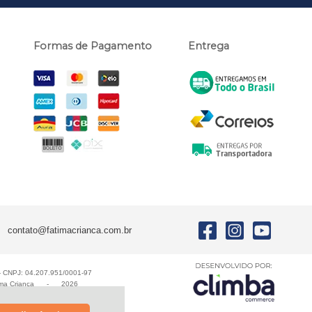
Formas de Pagamento
Entrega
contato@fatimacrianca.com.br
E - CNPJ: 04.207.951/0001-97
ma Criança
-
2026