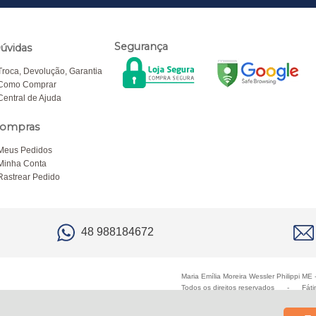
Segurança
úvidas
Troca, Devolução, Garantia
Como Comprar
Central de Ajuda
ompras
Meus Pedidos
Minha Conta
Rastrear Pedido
48 988184672
Maria Emília Moreira Wessler Philippi M
Todos os direitos reservados
-
Fáti