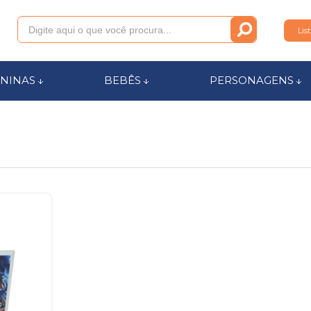
Lis
011
NINAS
BEBÊS
PERSONAGENS
anca.com.br
l de Ajuda