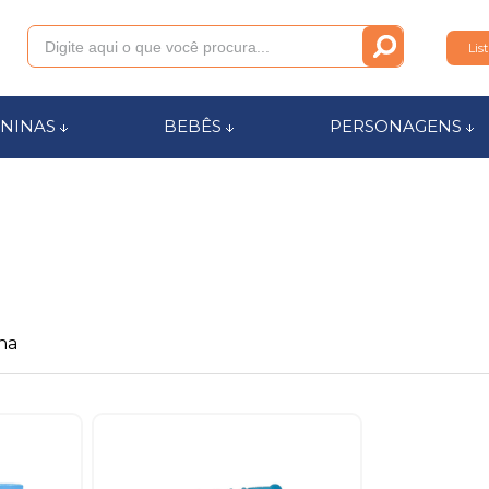
Lis
011
NINAS
BEBÊS
PERSONAGENS
anca.com.br
l de Ajuda
na