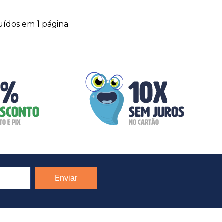
buídos em
1
página