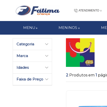
ATENDIMENTO
(48) 3437-7
MENU
MENINOS
ME
48 988184672
Categoria
contato@fatimacri
Centra
Marca
Idades
2
Produtos em
1
pági
Faixa de Preço