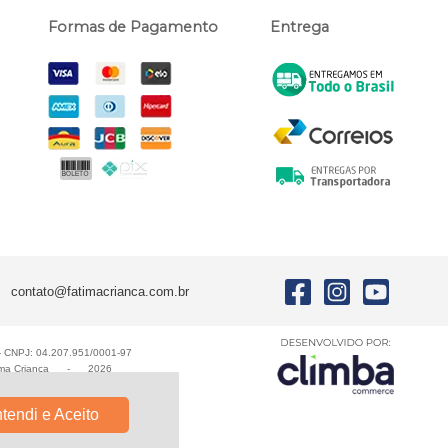
Formas de Pagamento
Entrega
contato@fatimacrianca.com.br
E - CNPJ: 04.207.951/0001-97
ma Criança
-
2026
tendi e Aceito