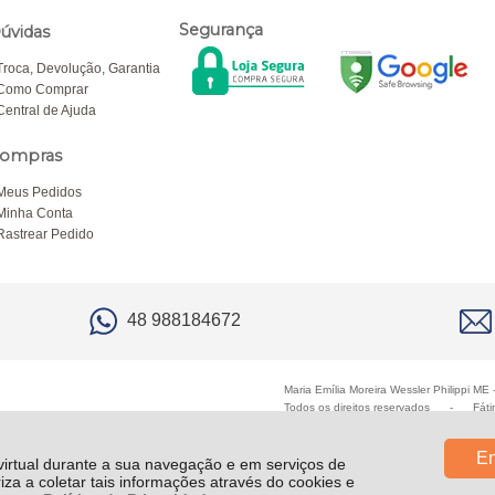
Segurança
úvidas
Troca, Devolução, Garantia
Como Comprar
Central de Ajuda
ompras
Meus Pedidos
Minha Conta
Rastrear Pedido
48 988184672
Maria Emília Moreira Wessler Philippi M
Todos os direitos reservados
-
Fáti
En
 virtual durante a sua navegação e em serviços de
riza a coletar tais informações através do cookies e