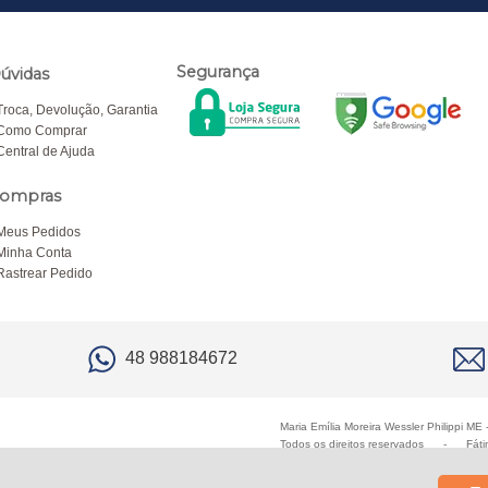
Segurança
úvidas
Troca, Devolução, Garantia
Como Comprar
Central de Ajuda
ompras
Meus Pedidos
Minha Conta
Rastrear Pedido
48 988184672
Maria Emília Moreira Wessler Philippi M
Todos os direitos reservados
-
Fáti