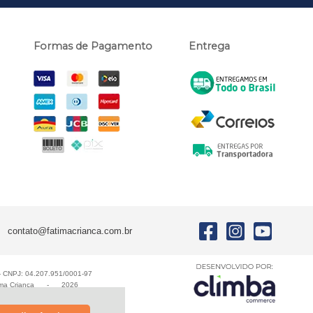
Formas de Pagamento
Entrega
contato@fatimacrianca.com.br
E - CNPJ: 04.207.951/0001-97
ma Criança
-
2026