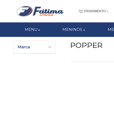
ATENDIMENTO
(48) 3437-7
MENU
MENINOS
ME
48 988184672
POPPER
Marca
contato@fatimacri
Centra