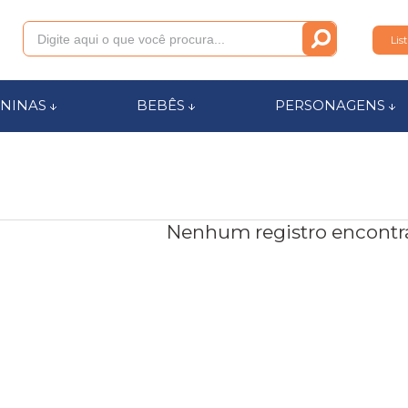
Lis
011
NINAS
BEBÊS
PERSONAGENS
anca.com.br
l de Ajuda
Nenhum registro encontr