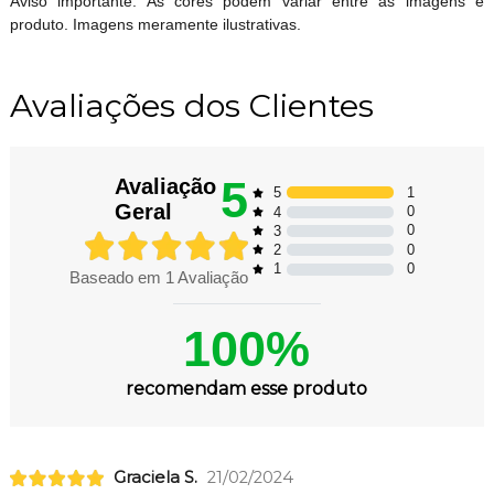
Aviso importante: As cores podem variar entre as imagens e
produto. Imagens meramente ilustrativas.
Avaliações dos Clientes
5
Avaliação
1
5
Geral
0
4
0
3
0
2
0
1
Baseado em
1
Avaliação
100%
recomendam esse produto
Graciela S.
21/02/2024