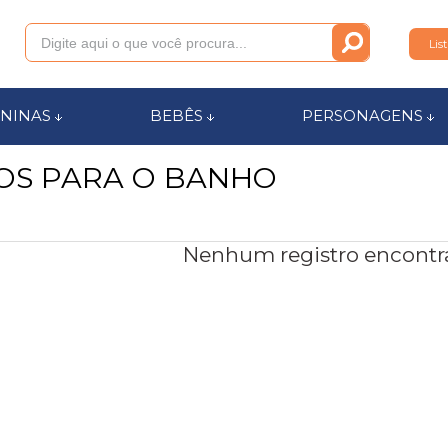
Lis
011
NINAS
BEBÊS
PERSONAGENS
OS PARA O BANHO
anca.com.br
l de Ajuda
Nenhum registro encontr