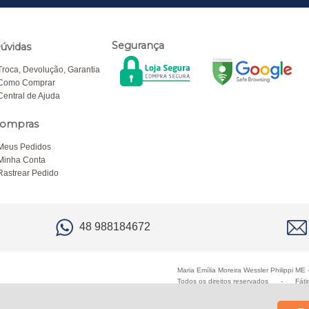
Segurança
úvidas
Troca, Devolução, Garantia
Como Comprar
Central de Ajuda
ompras
Meus Pedidos
Minha Conta
Rastrear Pedido
48 988184672
Maria Emília Moreira Wessler Philippi M
Todos os direitos reservados
-
Fáti