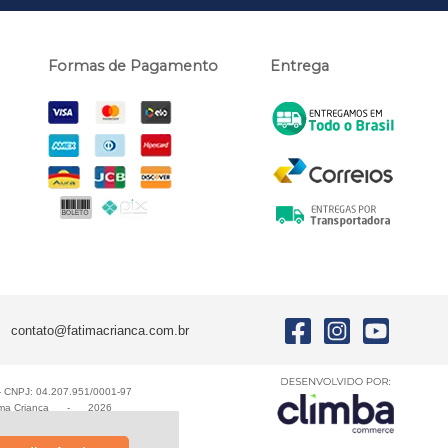
Formas de Pagamento
Entrega
contato@fatimacrianca.com.br
E - CNPJ: 04.207.951/0001-97
ma Criança
-
2026