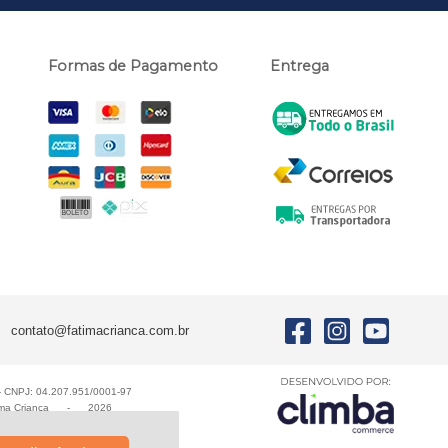
Formas de Pagamento
Entrega
contato@fatimacrianca.com.br
E - CNPJ: 04.207.951/0001-97
ma Criança
-
2026