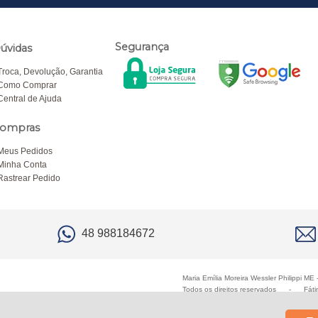
Segurança
úvidas
Troca, Devolução, Garantia
Como Comprar
Central de Ajuda
ompras
Meus Pedidos
Minha Conta
Rastrear Pedido
48 988184672
Maria Emília Moreira Wessler Philippi M
Todos os direitos reservados
-
Fáti