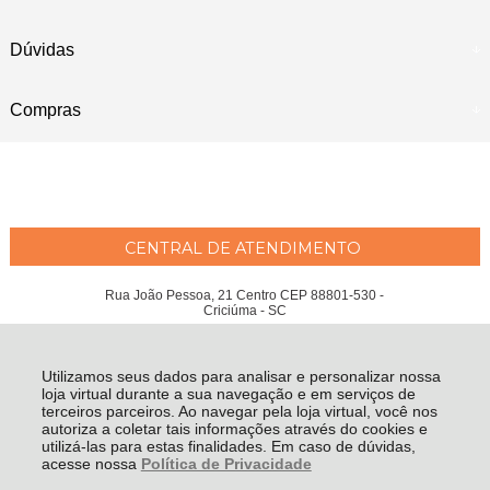
Dúvidas
Compras
CENTRAL DE ATENDIMENTO
Rua João Pessoa, 21 Centro CEP 88801-530 -
Criciúma - SC
Maria Emília Moreira Wessler Philippi ME - CNPJ: 04.207.951/0001-97
Todos os direitos reservados
-
Fátima Criança
-
2026
Utilizamos seus dados para analisar e personalizar nossa
loja virtual durante a sua navegação e em serviços de
terceiros parceiros. Ao navegar pela loja virtual, você nos
autoriza a coletar tais informações através do cookies e
utilizá-las para estas finalidades. Em caso de dúvidas,
acesse nossa
Política de Privacidade