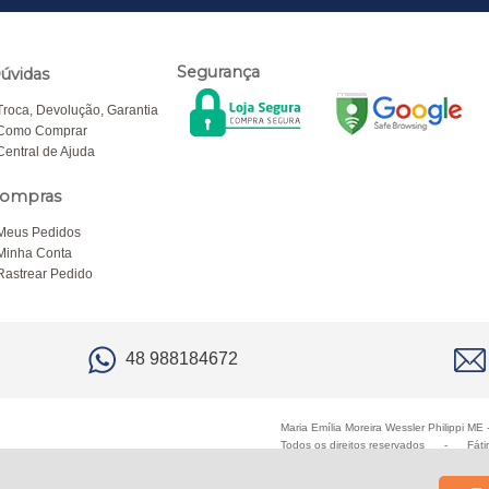
Segurança
úvidas
Troca, Devolução, Garantia
Como Comprar
Central de Ajuda
ompras
Meus Pedidos
Minha Conta
Rastrear Pedido
48 988184672
Maria Emília Moreira Wessler Philippi M
Todos os direitos reservados
-
Fáti