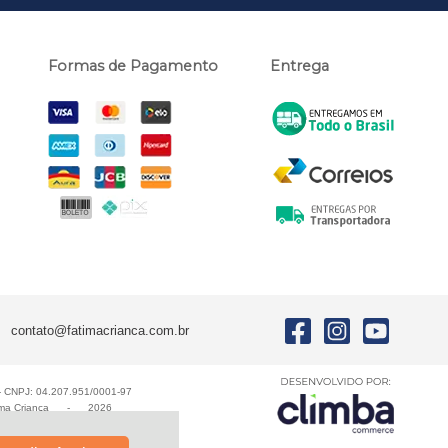
Formas de Pagamento
Entrega
contato@fatimacrianca.com.br
E - CNPJ: 04.207.951/0001-97
ma Criança
-
2026