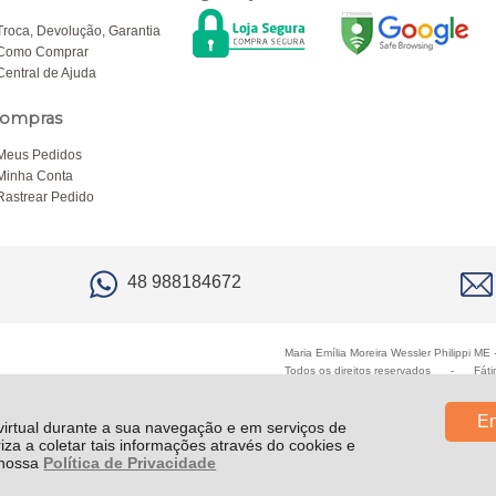
Troca, Devolução, Garantia
Como Comprar
Central de Ajuda
ompras
Meus Pedidos
Minha Conta
Rastrear Pedido
48 988184672
Maria Emília Moreira Wessler Philippi M
Todos os direitos reservados
-
Fáti
En
 virtual durante a sua navegação e em serviços de
riza a coletar tais informações através do cookies e
e nossa
Política de Privacidade