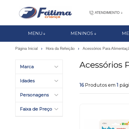
ATENDIMENTO
(48) 3437-7
MENU
MENINOS
ME
48 988184672
Página Inicial
Hora da Refeição
Acessórios Para Alimentaç
contato@fatimacri
Acessórios 
Centra
Marca
Idades
16
Produtos em
1
pág
Personagens
Faixa de Preço