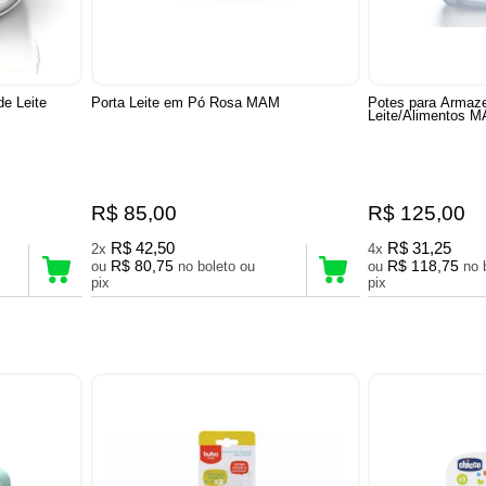
e Leite
Porta Leite em Pó Rosa MAM
Potes para Armaz
Leite/Alimentos 
R$ 85,00
R$ 125,00
R$ 42,50
R$ 31,25
2x
4x
R$ 80,75
R$ 118,75
ou
no boleto ou
ou
no boleto ou
pix
pix