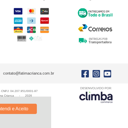
contato@fatimacrianca.com.br
E - CNPJ: 04.207.951/0001-97
ma Criança
-
2026
tendi e Aceito