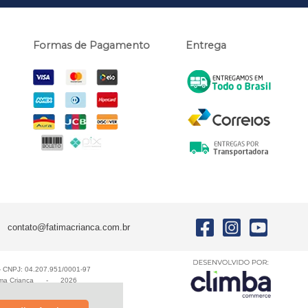
Formas de Pagamento
Entrega
contato@fatimacrianca.com.br
E - CNPJ: 04.207.951/0001-97
ma Criança
-
2026