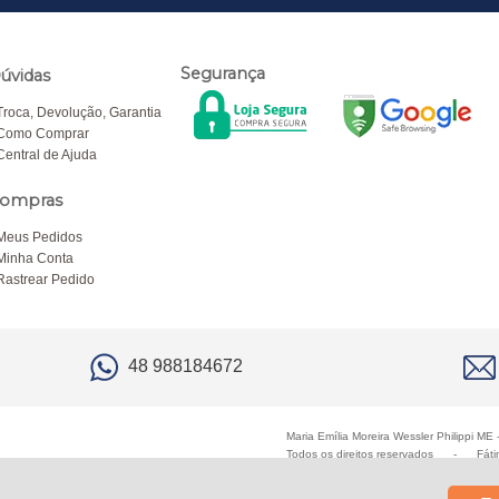
Segurança
úvidas
Troca, Devolução, Garantia
Como Comprar
Central de Ajuda
ompras
Meus Pedidos
Minha Conta
Rastrear Pedido
48 988184672
Maria Emília Moreira Wessler Philippi M
Todos os direitos reservados
-
Fáti