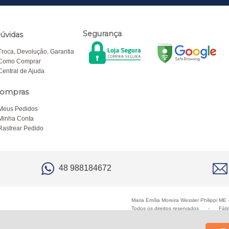
Segurança
úvidas
Troca, Devolução, Garantia
Como Comprar
Central de Ajuda
ompras
Meus Pedidos
Minha Conta
Rastrear Pedido
48 988184672
Maria Emília Moreira Wessler Philippi M
Todos os direitos reservados
-
Fáti