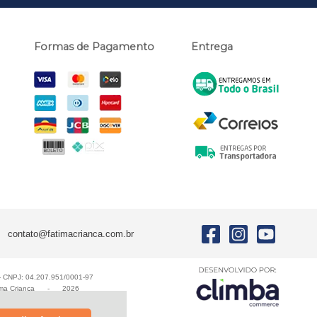
Formas de Pagamento
Entrega
contato@fatimacrianca.com.br
E - CNPJ: 04.207.951/0001-97
ma Criança
-
2026