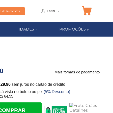
Entrar
ta de Presentes
IDADES
PROMOÇÕES
00
Mais formas de pagamento
129,90
sem juros no cartão de crédito
5
à vista no boleto ou pix
(5% Desconto)
$ 64,95
COMPRAR