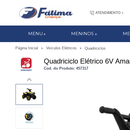
ATENDIMENTO
(48) 3437-7
MENU
MENINOS
ME
48 988184672
Página Inicial
Veículos Elétricos
Quadriciclos
contato@fatimacri
Quadriciclo Elétrico 6V Ama
Centra
Cod. do Produto: 457317