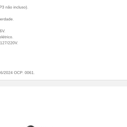
P3 não incluso).
verdade.
6V.
létrico.
127/220V.
56/2024 OCP: 0061.