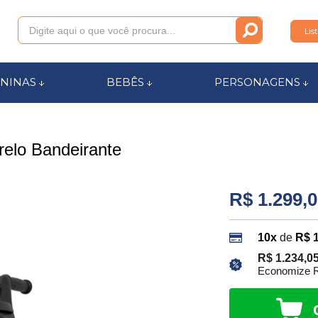
Lis
011
NINAS
BEBÊS
PERSONAGENS
anca.com.br
relo Bandeirante
l de Ajuda
R$ 1.299,
10x
de
R$ 
R$ 1.234,0
Economize R