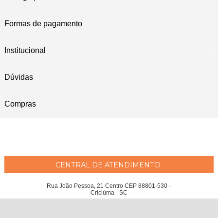
Formas de pagamento
Institucional
Dúvidas
Compras
CENTRAL DE ATENDIMENTO
Rua João Pessoa, 21 Centro CEP 88801-530 -
Criciúma - SC
Maria Emília Moreira Wessler Philippi ME - CNPJ: 04.207.951/0001-97