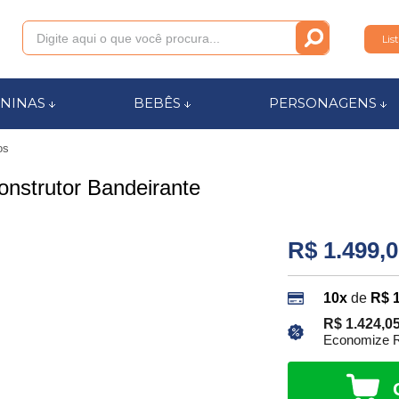
Lis
011
NINAS
BEBÊS
PERSONAGENS
os
anca.com.br
nstrutor Bandeirante
l de Ajuda
R$ 1.499,
10x
de
R$ 
R$ 1.424,0
Economize R