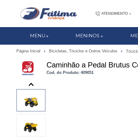
ATENDIMENTO
(48) 3437-7
MENU
MENINOS
ME
48 988184672
Página Inicial
Bicicletas, Triciclos e Outros Veículos
Tricicl
contato@fatimacri
Caminhão a Pedal Brutus Co
Centra
Cod. do Produto: 409051