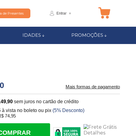
Entrar
ta de Presentes
IDADES
PROMOÇÕES
00
Mais formas de pagamento
149,90
sem juros no cartão de crédito
5
à vista no boleto ou pix
(5% Desconto)
$ 74,95
COMPRAR