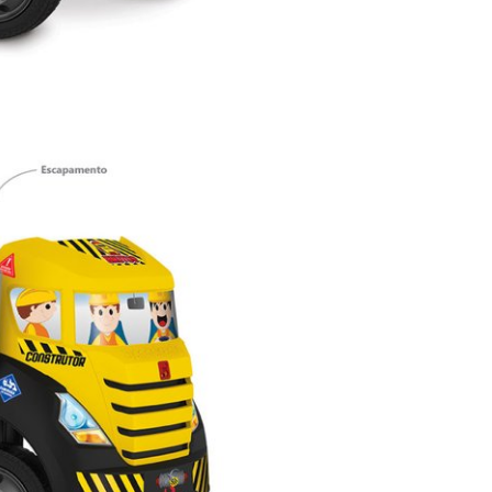
Deixe seu e-mail abaixo
des
e receba todas as novidades da loja!!!