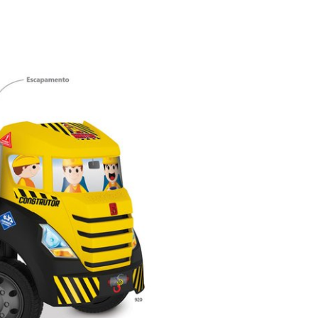
Obrigado, mas NÃO
Bem-vindo a
e
eber