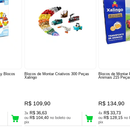
ay Blocos
Blocos de Montar Criativos 300 Peças
Blocos de Montar 
Xalingo
Animais 215 Peça
R$ 109,90
R$ 134,90
R$ 36,63
R$ 33,73
3x
4x
R$ 104,40
R$ 128,15
ou
no boleto ou
ou
no boleto ou
pix
pix