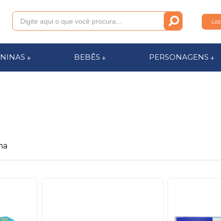
Lis
011
NINAS
BEBÊS
PERSONAGENS
anca.com.br
l de Ajuda
na