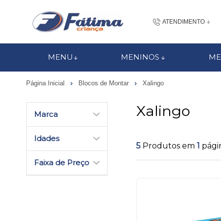
ATENDIMENTO
(48) 3437-7
MENU
MENINOS
ME
48 988184672
Página Inicial
Blocos de Montar
Xalingo
contato@fatimacri
Xalingo
Centra
Marca
Idades
5
Produtos em
1
pági
Faixa de Preço