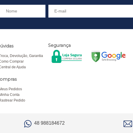
Segurança
úvidas
Troca, Devolução, Garantia
Como Comprar
Central de Ajuda
ompras
Meus Pedidos
Minha Conta
Rastrear Pedido
48 988184672