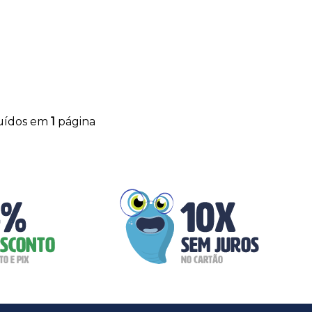
buídos em
1
página