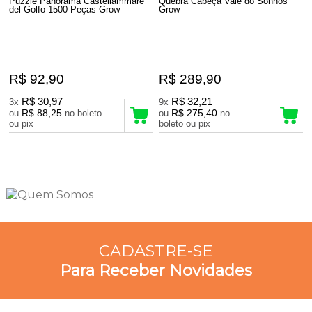
Puzzle Panorama Castellammare
Quebra Cabeça Vale do Sonhos
del Golfo 1500 Peças Grow
Grow
R$ 92,90
R$ 289,90
R$ 30,97
R$ 32,21
3x
9x
R$ 88,25
R$ 275,40
ou
no boleto
ou
no
ou pix
boleto ou pix
4
Produtos
CADASTRE-SE
Para Receber Novidades