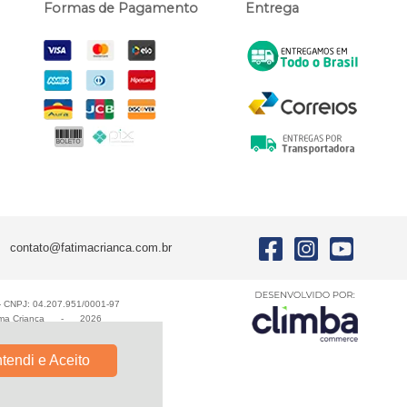
Formas de Pagamento
Entrega
contato@fatimacrianca.com.br
E - CNPJ: 04.207.951/0001-97
ma Criança
-
2026
tendi e Aceito