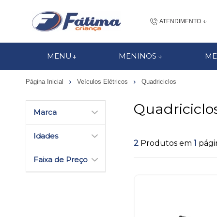
ATENDIMENTO
(48) 3437-7
MENU
MENINOS
ME
48 988184672
Página Inicial
Veículos Elétricos
Quadriciclos
contato@fatimacri
Quadriciclo
Centra
Marca
Idades
2
Produtos em
1
pági
Faixa de Preço