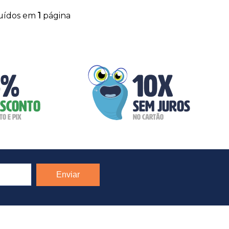
buídos em
1
página