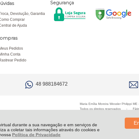
Segurança
úvidas
Troca, Devolução, Garantia
Como Comprar
Central de Ajuda
ompras
Meus Pedidos
Minha Conta
Rastrear Pedido
48 988184672
Maria Emília Moreira Wessler Philippi M
Todos os direitos reservados
-
Fáti
En
 virtual durante a sua navegação e em serviços de
riza a coletar tais informações através do cookies e
e nossa
Política de Privacidade