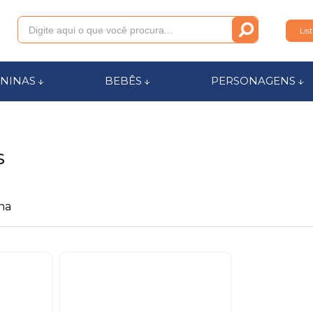
Lis
011
NINAS
BEBÊS
PERSONAGENS
anca.com.br
s
l de Ajuda
na