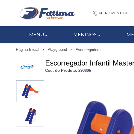
ATENDIMENTO
(48) 3437-7
MENU
MENINOS
ME
48 988184672
Página Inicial
Playground
Escorregadores
contato@fatimacri
Escorregador Infantil Maste
Centra
Cod. do Produto: 290806