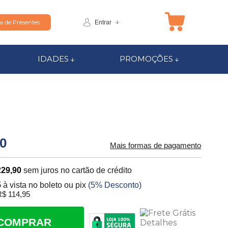
Entrar
ta de Presentes
IDADES
PROMOÇÕES
00
Mais formas de pagamento
229,90
sem juros no cartão de crédito
5
à vista no boleto ou pix
(5% Desconto)
$ 114,95
COMPRAR