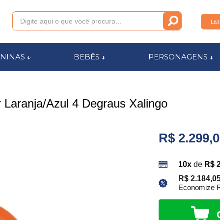
Lis
011
NINAS
BEBÊS
PERSONAGENS
anca.com.br
r Laranja/Azul 4 Degraus Xalingo
l de Ajuda
R$ 2.299,
10x
de
R$ 
R$ 2.184,0
Economize R