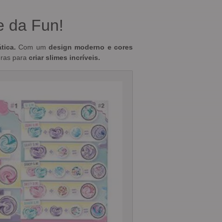
e da Fun!
ática.
Com um
design moderno e cores
uras para
criar slimes incríveis.