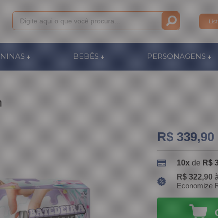
Lis
011
NINAS
BEBÊS
PERSONAGENS
anca.com.br
n
l de Ajuda
R$ 339,90
10x
de
R$ 
R$ 322,90
à
Economize R