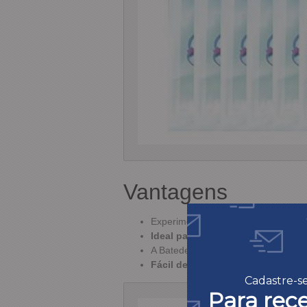
Vantagens
Experimente misturar diferentes core
Ideal para criar slimes de forma r
A Batedeira facilita o processo de
Fácil de limpar e possui alta dura
Cadastre-s
Para rec