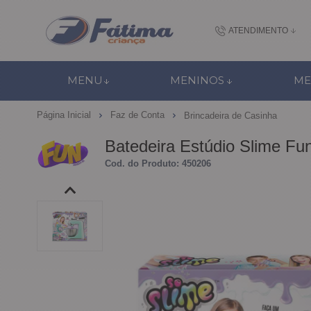
ATENDIMENTO
(48) 3437-7
MENU
MENINOS
ME
48 988184672
Página Inicial
Faz de Conta
Brincadeira de Casinha
contato@fatimacri
Batedeira Estúdio Slime Fu
Centra
Cod. do Produto: 450206