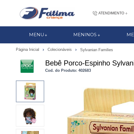
ATENDIMENTO
(48) 3437-7
MENU
MENINOS
ME
48 988184672
Página Inicial
Colecionáveis
Sylvanian Families
contato@fatimacri
Bebê Porco-Espinho Sylvan
Centra
Cod. do Produto: 402683