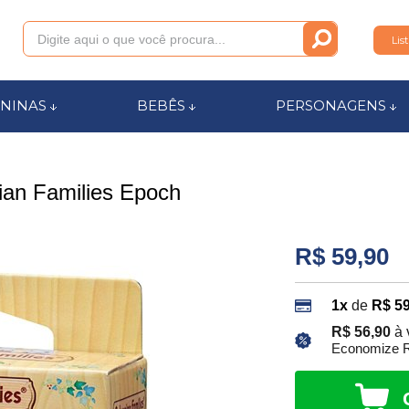
Lis
011
NINAS
BEBÊS
PERSONAGENS
anca.com.br
ian Families Epoch
l de Ajuda
R$ 59,90
1x
de
R$ 59
R$ 56,90
à 
Economize R