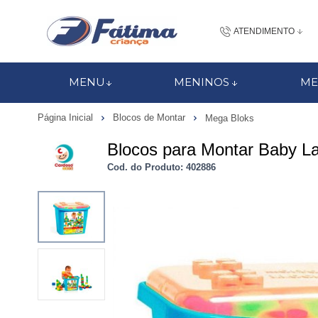
ATENDIMENTO
(48) 3437-7
MENU
MENINOS
ME
48 988184672
Página Inicial
Blocos de Montar
Mega Bloks
contato@fatimacri
Blocos para Montar Baby L
Centra
Cod. do Produto: 402886