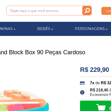
Lis
011
NINAS
BEBÊS
PERSONAGENS
anca.com.br
and Block Box 90 Peças Cardoso
l de Ajuda
R$ 229,90
7x
de
R$ 32
R$ 218,40
à
Economize R