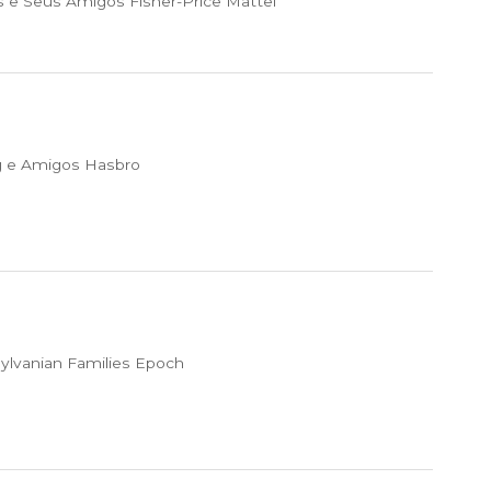
 e Seus Amigos Fisher-Price Mattel
 e Amigos Hasbro
ylvanian Families Epoch