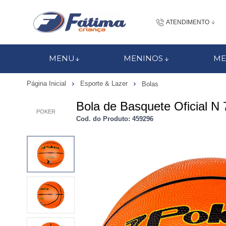
ATENDIMENTO
(48) 3437-7
MENU
MENINOS
ME
48 988184672
Página Inicial
Esporte & Lazer
Bolas
contato@fatimacri
Bola de Basquete Oficial N 
POKER
Centra
Cod. do Produto: 459296