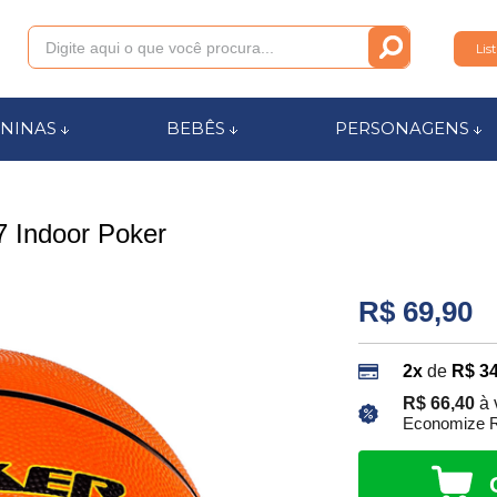
Lis
011
NINAS
BEBÊS
PERSONAGENS
anca.com.br
7 Indoor Poker
l de Ajuda
R$ 69,90
2x
de
R$ 34
R$ 66,40
à 
Economize R