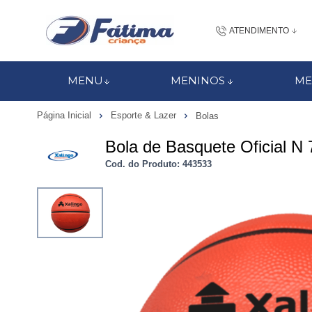
ATENDIMENTO
(48) 3437-7
MENU
MENINOS
ME
48 988184672
Página Inicial
Esporte & Lazer
Bolas
contato@fatimacri
Bola de Basquete Oficial N 
Centra
Cod. do Produto: 443533