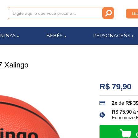
Lis
011
NINAS
BEBÊS
PERSONAGENS
anca.com.br
7 Xalingo
l de Ajuda
R$ 79,90
2x
de
R$ 39
R$ 75,90
à 
Economize R