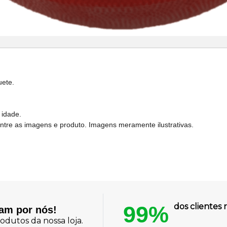
ete.
 idade.
entre as imagens e produto. Imagens meramente ilustrativas.
99%
dos cliente
lam por nós!
odutos da nossa loja.