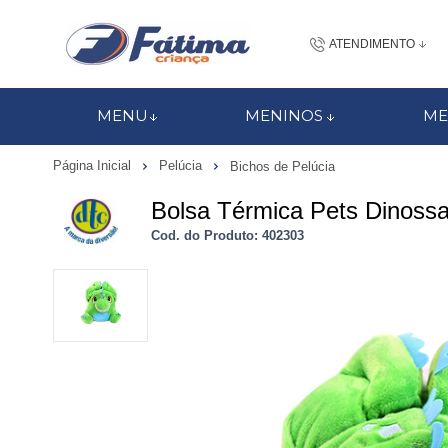
ATENDIMENTO
(48) 3437-7
MENU
MENINOS
ME
48 988184672
Página Inicial
Pelúcia
Bichos de Pelúcia
contato@fatimacri
Bolsa Térmica Pets Dinoss
Centra
Cod. do Produto: 402303