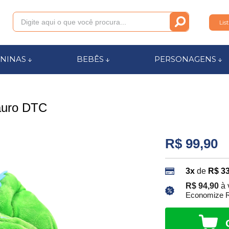
Lis
011
NINAS
BEBÊS
PERSONAGENS
anca.com.br
auro DTC
l de Ajuda
R$ 99,90
3x
de
R$ 33
R$ 94,90
à 
Economize R