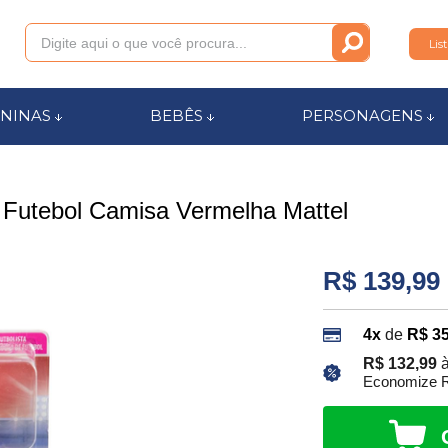
Lis
011
NINAS
BEBÊS
PERSONAGENS
anca.com.br
 Futebol Camisa Vermelha Mattel
l de Ajuda
R$ 139,99
4x
de
R$ 35
R$ 132,99
à
Economize R