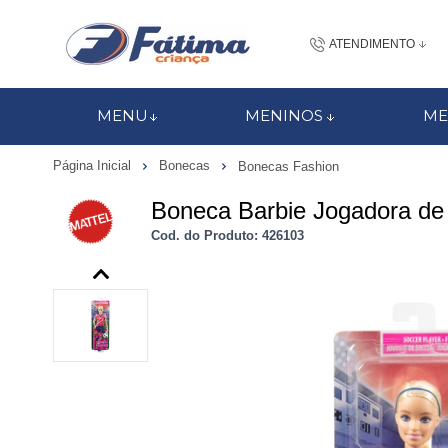
ATENDIMENTO
(48) 3437-7
MENU
MENINOS
ME
48 988184672
Página Inicial
Bonecas
Bonecas Fashion
contato@fatimacri
Boneca Barbie Jogadora de
Centra
Cod. do Produto: 426103