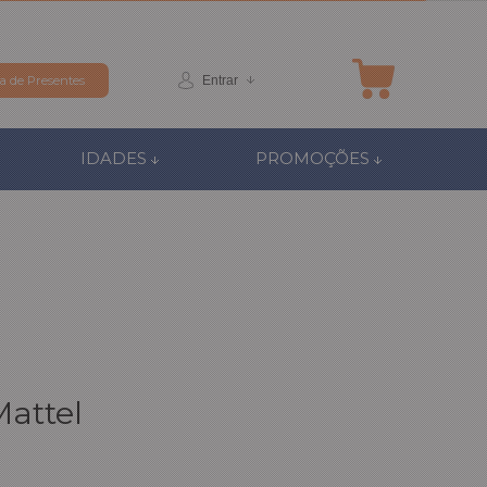
Entrar
ta de Presentes
IDADES
PROMOÇÕES
attel