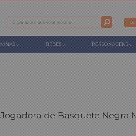
Lis
011
NINAS
BEBÊS
PERSONAGENS
anca.com.br
l de Ajuda
 Jogadora de Basquete Negra M