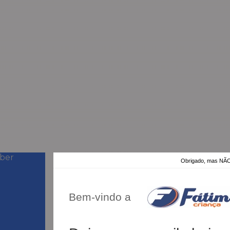
eber
Obrigado, mas N
Bem-vindo a