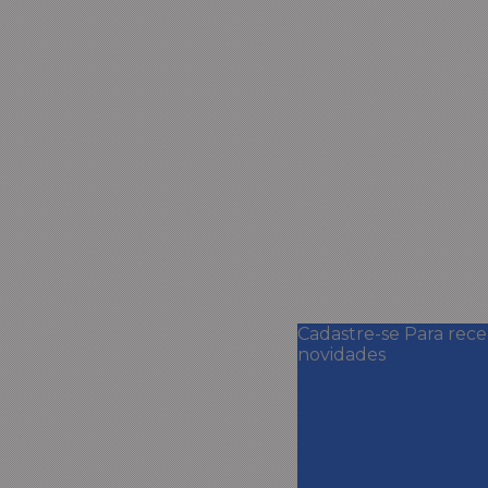
Cadastre-se
Para rec
novidades