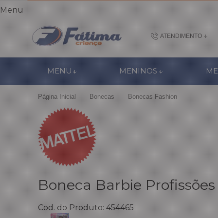
Menu
ATENDIMENTO
(48) 3437-7
MENU
MENINOS
ME
48 988184672
Página Inicial
Bonecas
Bonecas Fashion
contato@fatimacri
Centra
Boneca Barbie Profissões
Cod. do Produto: 454465