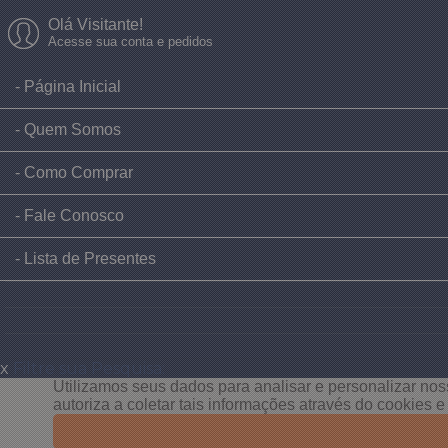
Olá Visitante!
Acesse sua conta e pedidos
Página Inicial
Quem Somos
Como Comprar
Fale Conosco
Lista de Presentes
x
Filtre sua Pesquisa:
Utilizamos seus dados para analisar e personalizar noss
autoriza a coletar tais informações através do cookies 