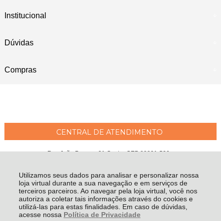
Institucional
Dúvidas
Compras
CENTRAL DE ATENDIMENTO
Rua João Pessoa, 21 Centro CEP 88801-530 -
Criciúma - SC
Utilizamos seus dados para analisar e personalizar nossa
Maria Emília Moreira Wessler Philippi ME - CNPJ: 04.207.951/0001-97
loja virtual durante a sua navegação e em serviços de
Todos os direitos reservados
-
Fátima Criança
-
2026
terceiros parceiros. Ao navegar pela loja virtual, você nos
autoriza a coletar tais informações através do cookies e
utilizá-las para estas finalidades. Em caso de dúvidas,
acesse nossa
Política de Privacidade