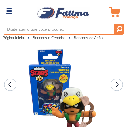
Página Inicial
Bonecos e Cenários
Bonecos de Ação