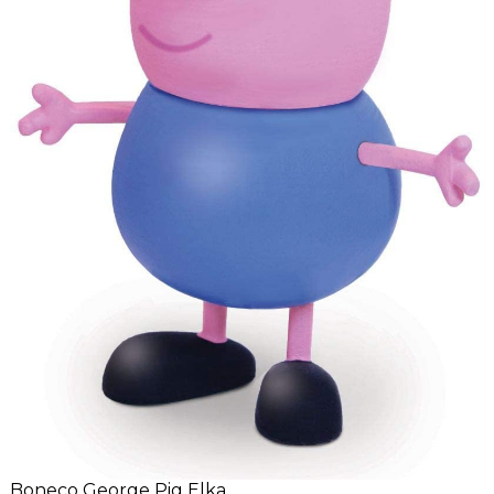
Boneco George Pig Elka