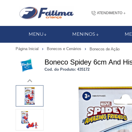
ATENDIMENTO
(48) 3437-7
MENU
MENINOS
ME
48 988184672
Página Inicial
Bonecos e Cenários
Bonecos de Ação
contato@fatimacri
Boneco Spidey 6cm And His
Centra
Cod. do Produto: 435172