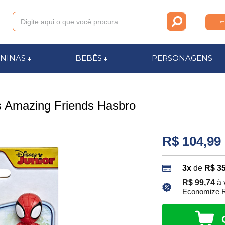
Lis
011
NINAS
BEBÊS
PERSONAGENS
anca.com.br
 Amazing Friends Hasbro
l de Ajuda
R$ 104,99
3x
de
R$ 35
R$ 99,74
à 
Economize R