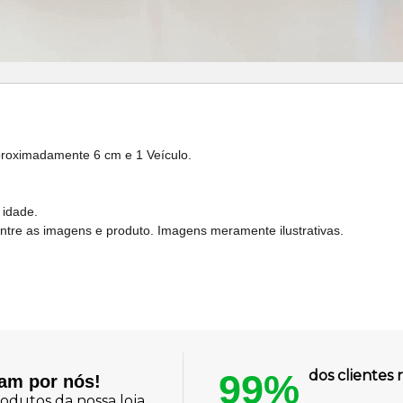
roximadamente 6 cm e 1 Veículo.
 idade.
entre as imagens e produto. Imagens meramente ilustrativas.
99%
dos cliente
lam por nós!
odutos da nossa loja.