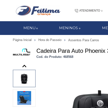
ATENDIMENTO
(48) 3437-7
MENU
MENINOS
ME
48 988184672
Página Inicial
Hora do Passeio
Assentos Para Carros
contato@fatimacri
Cadeira Para Auto Phoenix 
Centra
Cod. do Produto: 468568