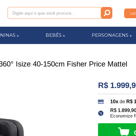
Lis
011
NINAS
BEBÊS
PERSONAGENS
anca.com.br
360° Isize 40-150cm Fisher Price Mattel
l de Ajuda
R$ 1.999,
10x
de
R$ 
R$ 1.899,9
Economize R