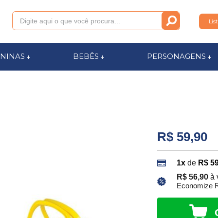
Lis
011
NINAS
BEBÊS
PERSONAGENS
anca.com.br
l de Ajuda
R$ 59,90
1x
de
R$ 59
R$ 56,90
à 
Economize R