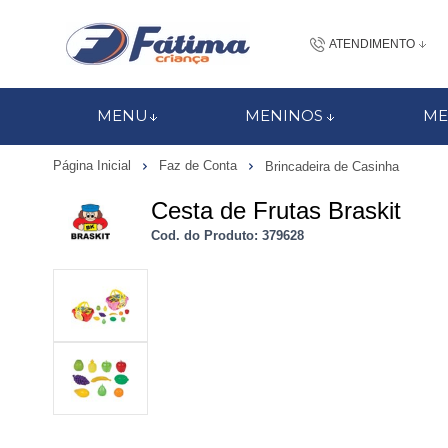
ATENDIMENTO
(48) 3437-7
MENU
MENINOS
ME
48 988184672
Página Inicial
Faz de Conta
Brincadeira de Casinha
contato@fatimacri
Cesta de Frutas Braskit
Centra
Cod. do Produto: 379628