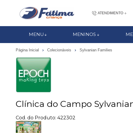
ATENDIMENTO
(48) 3437-7
MENU
MENINOS
ME
48 988184672
Página Inicial
Colecionáveis
Sylvanian Families
contato@fatimacri
Centra
Clínica do Campo Sylvania
Cod. do Produto: 422302