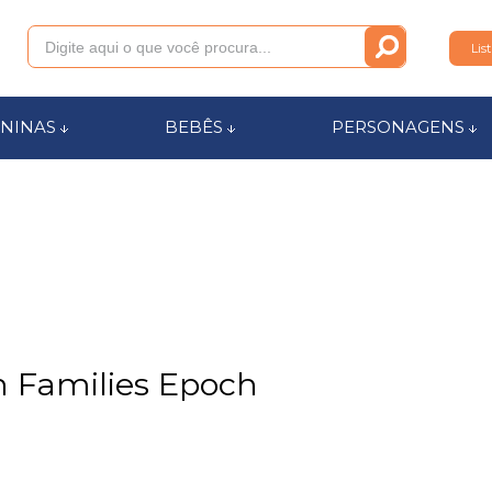
Lis
011
NINAS
BEBÊS
PERSONAGENS
anca.com.br
l de Ajuda
n Families Epoch