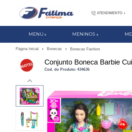
ATENDIMENTO
(48) 3437-7
MENU
MENINOS
ME
48 988184672
Página Inicial
Bonecas
Bonecas Fashion
contato@fatimacri
Conjunto Boneca Barbie Cu
Centra
Cod. do Produto: 434636