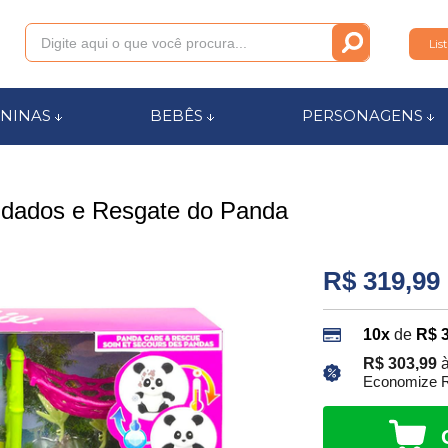
Lis
011
NINAS
BEBÊS
PERSONAGENS
anca.com.br
idados e Resgate do Panda
l de Ajuda
R$ 319,99
10x
de
R$ 
R$ 303,99
à
Economize R