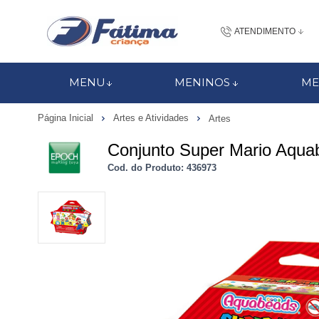
ATENDIMENTO
(48) 3437-7
MENU
MENINOS
ME
48 988184672
Página Inicial
Artes e Atividades
Artes
contato@fatimacri
Conjunto Super Mario Aqu
Centra
Cod. do Produto: 436973