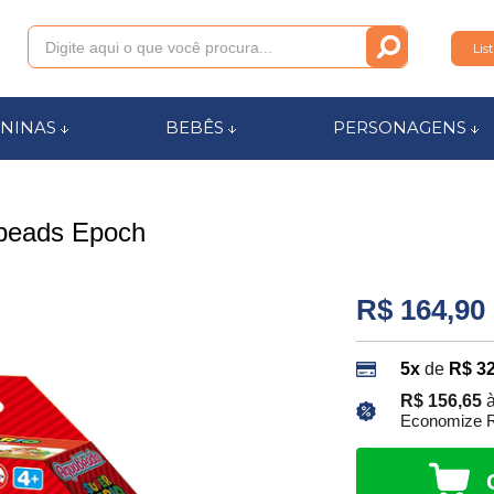
Lis
011
NINAS
BEBÊS
PERSONAGENS
anca.com.br
abeads Epoch
l de Ajuda
R$ 164,90
5x
de
R$ 32
R$ 156,65
à
Economize R