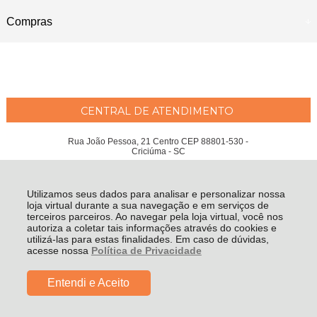
Compras
CENTRAL DE ATENDIMENTO
Rua João Pessoa, 21 Centro CEP 88801-530 -
Criciúma - SC
Maria Emília Moreira Wessler Philippi ME - CNPJ: 04.207.951/0001-97
Todos os direitos reservados
-
Fátima Criança
-
2026
Utilizamos seus dados para analisar e personalizar nossa
loja virtual durante a sua navegação e em serviços de
terceiros parceiros. Ao navegar pela loja virtual, você nos
autoriza a coletar tais informações através do cookies e
utilizá-las para estas finalidades. Em caso de dúvidas,
acesse nossa
Política de Privacidade
Entendi e Aceito
R$ 1.699,99
COMPRAR