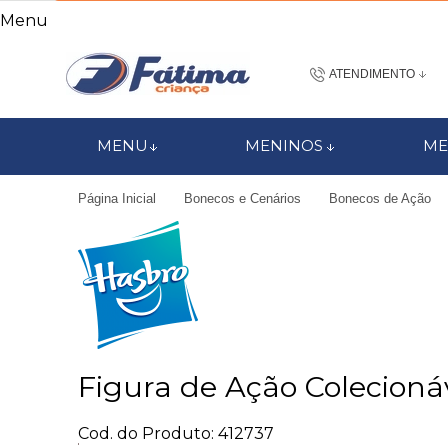
Menu
ATENDIMENTO
(48) 3437-7
MENU
MENINOS
ME
48 988184672
Página Inicial
Bonecos e Cenários
Bonecos de Ação
contato@fatimacri
Centra
Figura de Ação Colecioná
Cod. do Produto: 412737