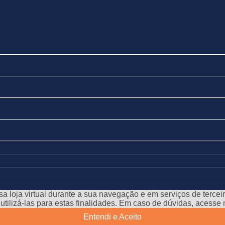
a loja virtual durante a sua navegação e em serviços de terceiro
e utilizá-las para estas finalidades. Em caso de dúvidas, acess
Entendi e Aceito