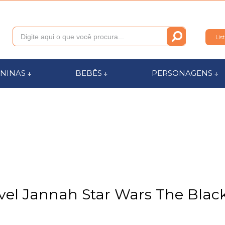
Lis
011
NINAS
BEBÊS
PERSONAGENS
anca.com.br
l de Ajuda
vel Jannah Star Wars The Black