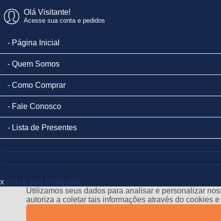
Olá Visitante!
Acesse sua conta e pedidos
Página Inicial
Quem Somos
Como Comprar
Fale Conosco
Lista de Presentes
x
Filtre sua Pesquisa:
Utilizamos seus dados para analisar e personalizar noss
autoriza a coletar tais informações através do cookies 