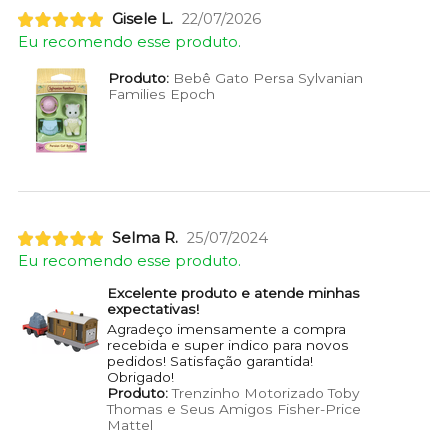
Gisele L.
22/07/2026
Eu recomendo esse produto.
Produto:
Bebê Gato Persa Sylvanian
Families Epoch
Selma R.
25/07/2024
Eu recomendo esse produto.
Excelente produto e atende minhas
expectativas!
Agradeço imensamente a compra
recebida e super indico para novos
pedidos! Satisfação garantida!
Obrigado!
Produto:
Trenzinho Motorizado Toby
Thomas e Seus Amigos Fisher-Price
Mattel