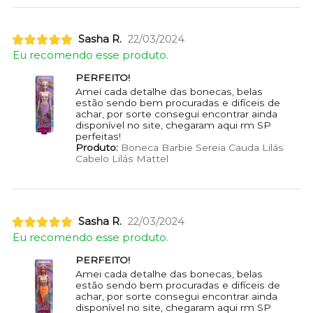
Sasha R.
22/03/2024
Eu recomendo esse produto.
PERFEITO!
Amei cada detalhe das bonecas, belas
estão sendo bem procuradas e difíceis de
achar, por sorte consegui encontrar ainda
disponível no site, chegaram aqui rm SP
perfeitas!
Produto:
Boneca Barbie Sereia Cauda Lilás
Cabelo Lilás Mattel
Sasha R.
22/03/2024
Eu recomendo esse produto.
PERFEITO!
Amei cada detalhe das bonecas, belas
estão sendo bem procuradas e difíceis de
achar, por sorte consegui encontrar ainda
disponível no site, chegaram aqui rm SP