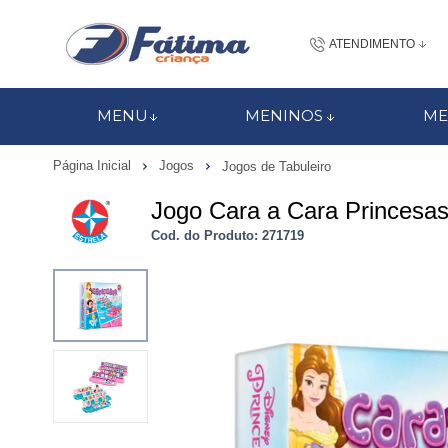
ATENDIMENTO
(48) 3437-7
MENU
MENINOS
ME
48 988184672
Página Inicial
Jogos
Jogos de Tabuleiro
contato@fatimacri
Jogo Cara a Cara Princesas
Centra
Cod. do Produto: 271719