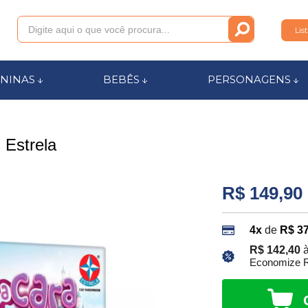
Lis
011
NINAS
BEBÊS
PERSONAGENS
anca.com.br
 Estrela
l de Ajuda
R$ 149,90
4x
de
R$ 37
R$ 142,40
à
Economize R